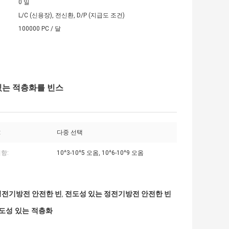
0 일
L/C (신용장), 전신환, D/P (지급도 조건)
100000 PC / 달
있는 적층화를 빈스
:
다중 선택
항:
10^3-10^5 오옴, 10^6-10^9 오옴
정전기방전 안전한 빈
전도성 있는 정전기방전 안전한 빈
,
전도성 있는 적층화