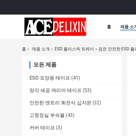
홈
제품 소
홈
제품 소개
ESD 플라스틱 트레이
검은 안전한 ESD 
모든 제품
ESD 포장용 테이프
(41)
양각 세공 캐리어 테이프
(53)
안전한 엔트리 회전식 십자문
(32)
고청정실 부속물
(43)
커버 테이프
(3)