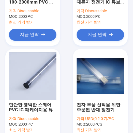
100-2000mm PVC 플
대론자 정전기 IC 튜브
ESD는 지하철을 탑니다
라스틱 IC 포장을 승인
투명한 PVC PS PETG
가격:
Discussable
가격:
Discussable
했습니다
플라스틱
MOQ:
플라스틱 릴
2000 PC
MOQ:
2000 PC
최신 가격 받기
최신 가격 받기
ESD 플라스틱 트레이
지금 연락
지금 연락
블리스터 패키징 박스
ESD 걸상 의자
반대 정전기 부속물
새로운
smt
단단한 명백한 스퀘어
전자 부품 선적을 위한
정전기방전 구성
PVC IC 패케이지용 튜
주문된 반대 정전기
브, 플라스틱 반대 정압
ESD 튜브
가격:
Discussable
가격:
USD(0.2-0.7)/PC
관
MOQ:
2000 PC
MOQ:
2000PCS
최신 가격 받기
최신 가격 받기