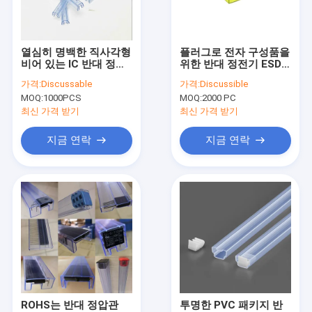
공장 투어
품질 관리
열심히 명백한 직사각형
플러그로 전자 구성품을
비어 있는 IC 반대 정압
위한 반대 정전기 ESD
연락처
관 100-2000mm 길이
IC 패케이지용 튜브를
가격:
Discussable
가격:
Discussible
깨끗이 하세요
MOQ:
1000PCS
MOQ:
2000 PC
뉴스
최신 가격 받기
최신 가격 받기
모든 케이스
지금 연락
지금 연락
ESD 포장용 테이프
안전한 엔트리 회전식 십자문
고청정실 부속물
커버 테이프
ROHS는 반대 정압관
투명한 PVC 패키지 반