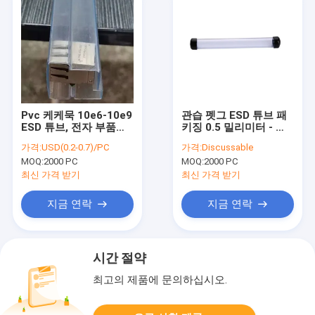
Pvc 케케묵 10e6-10e9
관습 펫그 ESD 튜브 패
ESD 튜브, 전자 부품을
키징 0.5 밀리미터 - 엔
위한 플라스틱 선적 튜
드 캡과 1.0 밀리미터 두
가격:
USD(0.2-0.7)/PC
가격:
Discussable
브
께
MOQ:
2000 PC
MOQ:
2000 PC
최신 가격 받기
최신 가격 받기
지금 연락
지금 연락
시간 절약
최고의 제품에 문의하십시오.