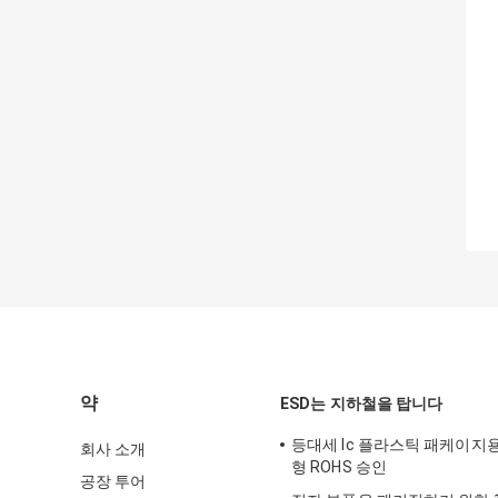
약
ESD는 지하철을 탑니다
등대세 Ic 플라스틱 패케이지
회사 소개
형 ROHS 승인
공장 투어