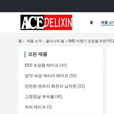
홈
제품 소
홈
제품 소개
플라스틱 릴
SMD 저항기 포장을 위한 PS 
모든 제품
ESD 포장용 테이프
(41)
양각 세공 캐리어 테이프
(53)
안전한 엔트리 회전식 십자문
(32)
고청정실 부속물
(43)
커버 테이프
(3)