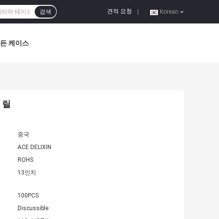
견적 요청
검색
|
Korean
든 케이스
 릴
중국
ACE DELIXIN
ROHS
13인치
100PCS
Discussible