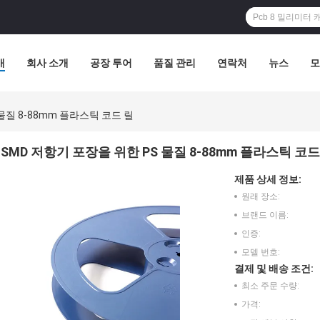
개
회사 소개
공장 투어
품질 관리
연락처
뉴스
모
물질 8-88mm 플라스틱 코드 릴
SMD 저항기 포장을 위한 PS 물질 8-88mm 플라스틱 코드
제품 상세 정보:
원래 장소:
브랜드 이름:
인증:
모델 번호:
결제 및 배송 조건:
최소 주문 수량:
가격: