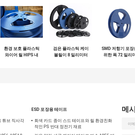
환경 보호 플라스틱
검은 플라스틱 케이
SMD 저항기 포장
와이어 릴 HIPS 내
블릴이 8 밀리미터
위한 폭 72 밀리
충격 플로이스트로
SMT SMD 캐리어
터 88 밀리미터 
네
테이프를 펀칭했습
라스틱 케이블 릴 
니다
풀
메
ESD 포장용 테이프
용 튜브 직사각
회색 카드 종이 스드 테이프와 릴 환경친화
적인 PS 반대 정전기 재료