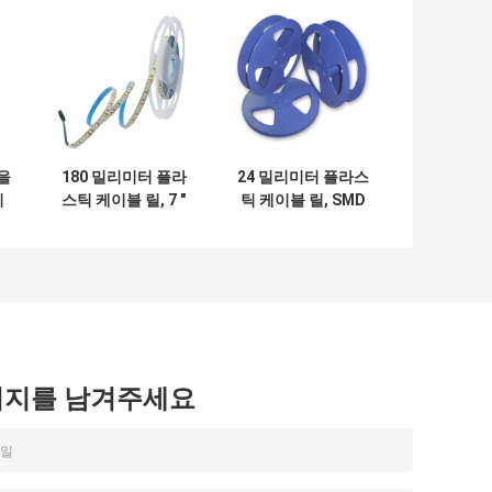
을
180 밀리미터 플라
24 밀리미터 플라스
미
스틱 케이블 릴, 7 "
틱 케이블 릴, SMD
플
스엠티 테이프와
저항기 포장을 위한
스
SMD 탄탈룸 축전기
푸른 비어 있는 태엽
를 위한 릴
식
시지를 남겨주세요