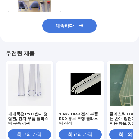
계속하다
추천된 제품
케케묵은 PVC 반대 정
10e6-10e9 전자 부품
플라스틱 ESD 튜
압관, 전자 부품 플라스
ESD 튜브 투명 플라스
는 반대 정전기 
틱 운송 강관
틱 선적
지용 튜브 0.5m
1mm 두께를 깨
니다
최고의 가격
최고의 가격
최고의 