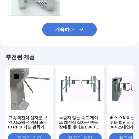
계속하다
추천된 제품
고속 회전식 십자문 보
녹슬지 않는 속도 게이
버스 스테이션 
안 시스템은 인쇄 또는
트 회전식 십자문 변동
수문 회전식 십
ID RFID 카드 판독기를
장애물 게이트 L380 Ｘ
304 스테인레스
만집니다
W280 Ｘ H1000mm
근 제어 보드 시
최고의 가격
최고의 가격
최고의 