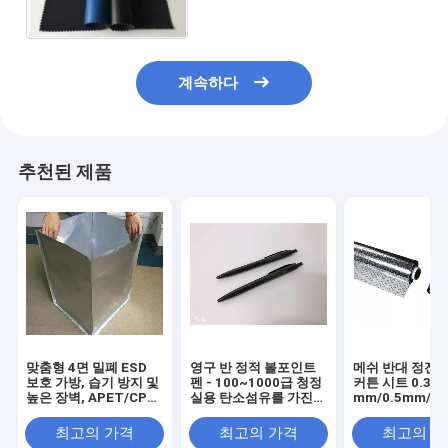
계속하다
추천된 제품
맞춤형 4면 밀폐 ESD
영구 반 정적 볼포인트
메쉬 반대 정전기
보호 가방, 습기 방지 및
펜 - 100~1000급 청정
커튼 시트 0.3
높은 장벽, APET/CPP
실용 탄소섬유를 가진
mm/0.5mm/1
재료 (SGS 인증)
전도성 PP
께
최고의 가격
최고의 가격
최고의 