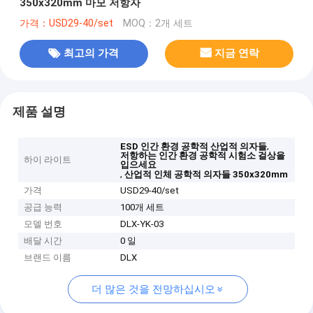
350x320mm 마모 저항자
가격：USD29-40/set
MOQ：2개 세트
최고의 가격
지금 연락
제품 설명
,
ESD 인간 환경 공학적 산업적 의자들
저항하는 인간 환경 공학적 시험소 걸상을
하이 라이트
입으세요
,
산업적 인체 공학적 의자들 350x320mm
가격
USD29-40/set
공급 능력
100개 세트
모델 번호
DLX-YK-03
배달 시간
0 일
브랜드 이름
DLX
더 많은 것을 전망하십시오