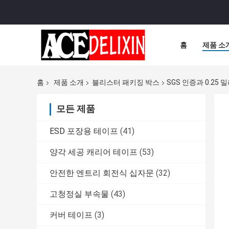
홈
제품 소
홈
제품 소개
블리스터 패키징 박스
SGS 인증과 0.25
모든 제품
ESD 포장용 테이프
(41)
양각 세공 캐리어 테이프
(53)
안전한 엔트리 회전식 십자문
(32)
고청정실 부속물
(43)
커버 테이프
(3)