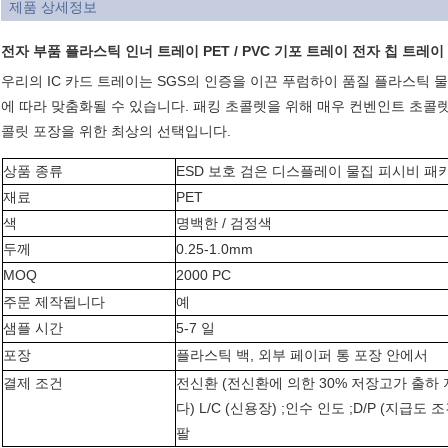
제품 상세정보
전자 부품 플라스틱 인너 트레이 PET / PVC 기포 트레이 전자 칩 트레이
우리의 IC 카드 트레이는 SGS의 인증을 이끈 푸럼하이 품질 플라스틱 
에 따라 맞춤화될 수 있습니다. 패킹 초콜렛을 위해 매우 컨벤인트 초콜
콜릿 포장을 위한 최상의 선택입니다.
상품 종류
ESD 보호 검은 디스플레이 물집 피시비 패
재료
PET
색
명백한 / 검정색
두께
0.25-1.0mm
MOQ
2000 PC
주문 제작됩니다
예
샘플 시간
5-7 일
포장
플라스틱 백, 외부 페이퍼 통 포장 안에서
결제 조건
전신환 (전신환에 의한 30% 저장고가 출하
다) L/C (신용장) ;인수 인도 ;D/P (지급도
팔