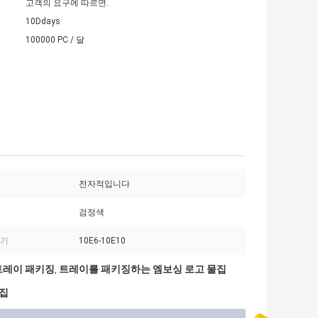
고객의 요구에 따르면.
10Ddays
100000 PC / 달
전자적입니다
검정색
읽기:
10E6-10E10
 트레이 패키징
트레이를 패키징하는 엠보싱 로고 물집
,
물집