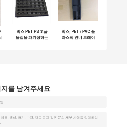
/
박스 PET PS 고급
박스, PET / PVC 플
시
물질을 패키징하는
라스틱 인너 트레이
를
엠보싱 로고 Esd
를 패키징하는 ESD
물
보호 물집
시지를 남겨주세요