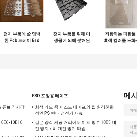
전자 부품에 쓸 명백
전자 부품을 위해 미
저항하는 파란불 
한 Pcb 트레이 Esd
생물에 의해 분해된
흑색 컬러를 노화
PET PP PS Pvc 재
OEM 맞춘 기포 트
키는 박스 트레이
료
레이
패키징하는 Pvc 
집
메
ESD 포장용 테이프
용 튜브 직사각
회색 카드 종이 스드 테이프와 릴 환경친화
적인 PS 반대 정전기 재료
E6-10E10
검은 양각 세공 캐리어 테이프 방수 10E5 대
전 방지 / 비 대전 방지 타입