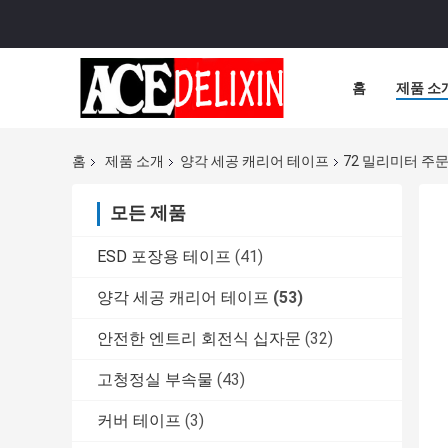
홈
제품 소
홈
제품 소개
양각 세공 캐리어 테이프
72 밀리미터 주
모든 제품
ESD 포장용 테이프
(41)
양각 세공 캐리어 테이프
(53)
안전한 엔트리 회전식 십자문
(32)
고청정실 부속물
(43)
커버 테이프
(3)