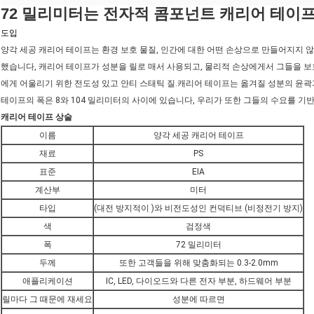
72 밀리미터는 전자적 콤포넌트 캐리어 테이
도입
양각 세공 캐리어 테이프는 환경 보호 물질, 인간에 대한 어떤 손상으로 만들어지지 않
했습니다, 캐리어 테이프가 성분을 릴로 매서 사용되고, 물리적 손상에게서 그들을 보
에게 어울리기 위한 전도성 있고 안티 스태틱 질.캐리어 테이프는 옮겨질 성분의 윤
테이프의 폭은 8와 104 밀리미터의 사이에 있습니다, 우리가 또한 그들의 수요를 기
캐리어 테이프 상술
이름
양각 세공 캐리어 테이프
재료
PS
표준
EIA
계산부
미터
타입
(대전 방지적이 )와 비전도성인 컨덕티브 (비정전기 방지)
색
검정색
폭
72 밀리미터
두께
또한 고객들을 위해 맞춤화되는 0.3-2.0mm
애플리케이션
IC, LED, 다이오드와 다른 전자 부분, 하드웨어 부분
릴마다 그 때문에 재세요
성분에 따르면