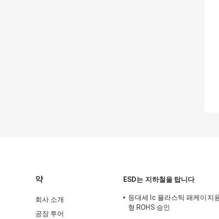
약
ESD는 지하철을 탑니다
등대세 Ic 플라스틱 패케이지
회사 소개
형 ROHS 승인
공장 투어