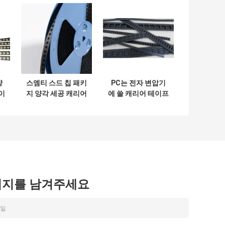
양
스엠티 스드 칩 패키
PC는 전자 변압기
이
지 양각 세공 캐리어
에 쓸 캐리어 테이프
반
테이프와 릴 커버 테
소재를 엠보싱 처리
이프
했습니다
시지를 남겨주세요