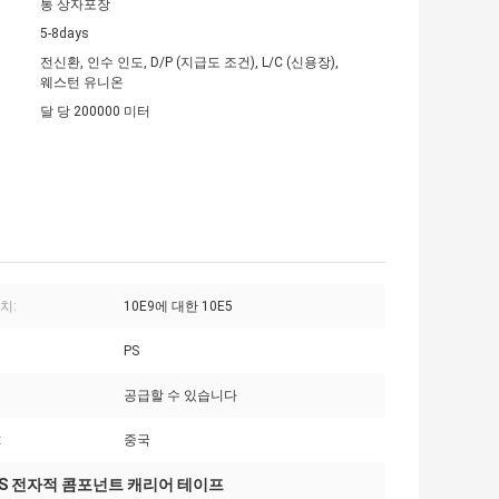
통 상자포장
5-8days
전신환, 인수 인도, D/P (지급도 조건), L/C (신용장),
웨스턴 유니온
달 당 200000 미터
가치:
10E9에 대한 10E5
PS
공급할 수 있습니다
:
중국
PS 전자적 콤포넌트 캐리어 테이프