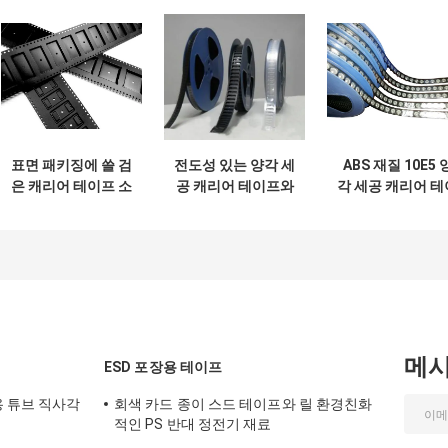
표면 패키징에 쓸 검
전도성 있는 양각 세
ABS 재질 10E5 
은 캐리어 테이프 소
공 캐리어 테이프와
각 세공 캐리어 테
재 스엠티 Pc Ps
릴 정확한 차원
프 캐리어 패키지 
Pet 재료
대 정전기
메
ESD 포장용 테이프
용 튜브 직사각
회색 카드 종이 스드 테이프와 릴 환경친화
적인 PS 반대 정전기 재료