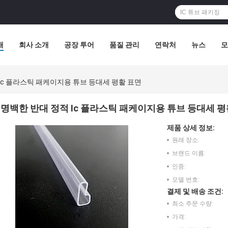
개
회사 소개
공장 투어
품질 관리
연락처
뉴스
모
Ic 플라스틱 패케이지용 튜브 등대세 평활 표면
명백한 반대 정적 Ic 플라스틱 패케이지용 튜브 등대세 평
제품 상세 정보:
원래 장소:
브랜드 이름:
인증:
모델 번호:
결제 및 배송 조건:
최소 주문 수량:
가격: