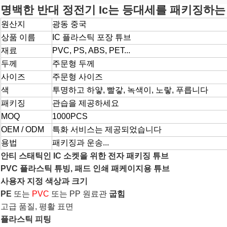
명백한 반대 정전기 Ic는 등대세를 패키징하는 
원산지
광동 중국
상품 이름
IC 플라스틱 포장 튜브
재료
PVC, PS, ABS, PET...
두께
주문형 두께
사이즈
주문형 사이즈
색
투명하고 하얗, 빨갛, 녹색이, 노랗, 푸릅니다
패키징
관습을 제공하세요
MOQ
1000PCS
OEM / ODM
특화 서비스는 제공되었습니다
용법
패키징과 운송...
안티 스태틱인 IC 소켓을 위한 전자 패키징 튜브
PVC 플라스틱 튜빙, 패드 인쇄 패케이지용 튜브
사용자 지정 색상과 크기
PE
또는
PVC
또는 PP 원료관
굽힘
고급 품질, 평활 표면
플라스틱 피팅