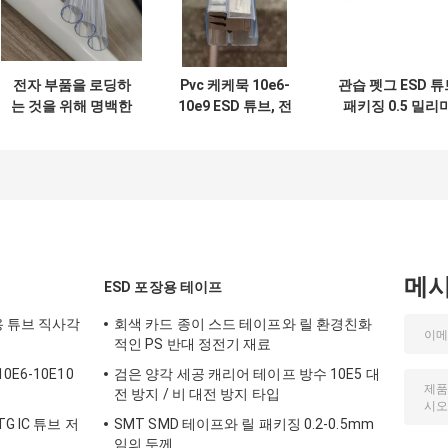
전자 부품을 로딩하
Pvc 케케묵 10e6-
관습 펫그 ESD 튜
는 것을 위해 명백한
10e9 ESD 튜브, 전
패키징 0.5 밀리
ESD 안전한 반대 정
자 부품을 위한 플라
터 - 엔드 캡과 1.
압관
스틱 선적 튜브
밀리미터 두께
메
ESD 포장용 테이프
용 튜브 직사각
회색 카드 종이 스드 테이프와 릴 환경친화
적인 PS 반대 정전기 재료
E6-10E10
검은 양각 세공 캐리어 테이프 방수 10E5 대
전 방지 / 비 대전 방지 타입
 IC 튜브 저
SMT SMD 테이프와 릴 패키징 0.2-0.5mm
임의 두께