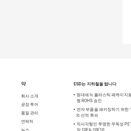
약
ESD는 지하철을 탑니다
등대세 Ic 플라스틱 패케이지
회사 소개
형 ROHS 승인
공장 투어
전자 부품을 패키징하기 위한 10
품질 관리
Ic 선적 튜브
연락처
직사각형인 투명한 무독성 PETG
뉴스
장 10E6-10E10