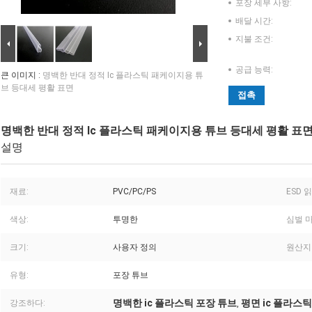
포장 세부 사항:
배달 시간:
지불 조건:
공급 능력:
큰 이미지 :
명백한 반대 정적 Ic 플라스틱 패케이지용 튜
브 등대세 평활 표면
접촉
명백한 반대 정적 Ic 플라스틱 패케이지용 튜브 등대세 평활 표
설명
재료:
PVC/PC/PS
ESD 
색상:
투명한
심벌 마
크기:
사용자 정의
원산지
유형:
포장 튜브
명백한 ic 플라스틱 포장 튜브
평면 ic 플라스
강조하다:
,