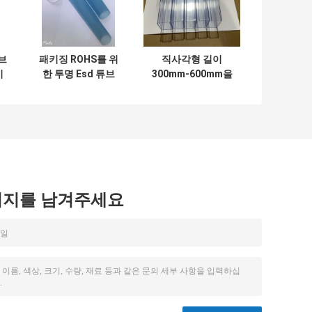
브
패키징 ROHS를 위
직사각형 길이
미
한 투명 Esd 튜브
300mm-600mm을
0
Pvc 라운드 탄력적
패키징하는 탄력적
이 증명했습니다
Esd 명백한 Pvc 튜
브
시지를 남겨주세요