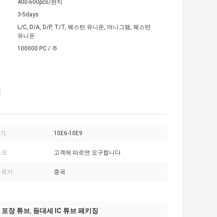
400-600pcs/판지
3-5days
L/C, D/A, D/P, T/T, 웨스턴 유니온, 머니그램, 웨스턴
유니온
100000 PC / 주
면
읽기:
10E6-10E9
크:
고객에 따르면 요구합니다
 국가:
중국
틱 포장 튜브
등대세 IC 튜브 패키징
,