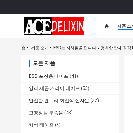
홈
제품 소
홈
제품 소개
ESD는 지하철을 탑니다
명백한 반대 정적 
모든 제품
ESD 포장용 테이프
(41)
양각 세공 캐리어 테이프
(53)
안전한 엔트리 회전식 십자문
(32)
고청정실 부속물
(43)
커버 테이프
(3)