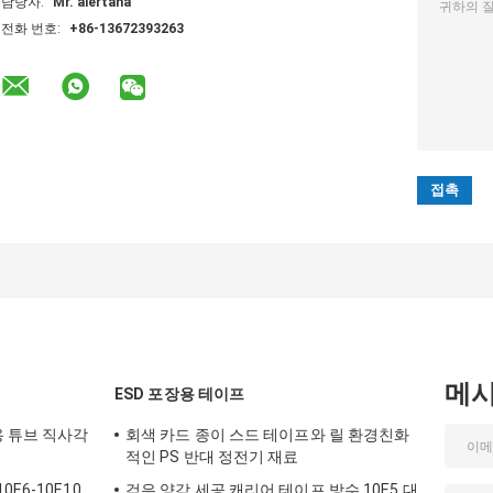
담당자:
Mr. aiertana
전화 번호:
+86-13672393263
메
ESD 포장용 테이프
용 튜브 직사각
회색 카드 종이 스드 테이프와 릴 환경친화
적인 PS 반대 정전기 재료
E6-10E10
검은 양각 세공 캐리어 테이프 방수 10E5 대