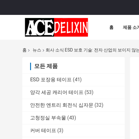
홈
제품 소
홈
뉴스
회사 소식 ESD 보호 기술: 전자 산업의 보이지 않
모든 제품
ESD 포장용 테이프
(41)
양각 세공 캐리어 테이프
(53)
안전한 엔트리 회전식 십자문
(32)
고청정실 부속물
(43)
커버 테이프
(3)