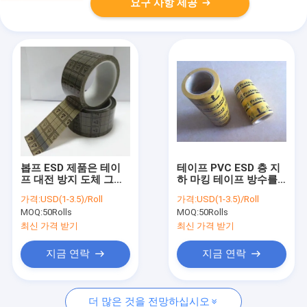
요구 사항 제공
봅프 ESD 제품은 테이
테이프 PVC ESD 층 지
프 대전 방지 도체 그리
하 마킹 테이프 방수를
드 테이프 ESD 투명 테
경고하는 점착성 안전성
가격:
USD(1-3.5)/Roll
가격:
USD(1-3.5)/Roll
이프를 그리드를 설치합
MOQ:
50Rolls
MOQ:
50Rolls
니다
최신 가격 받기
최신 가격 받기
지금 연락
지금 연락
더 많은 것을 전망하십시오