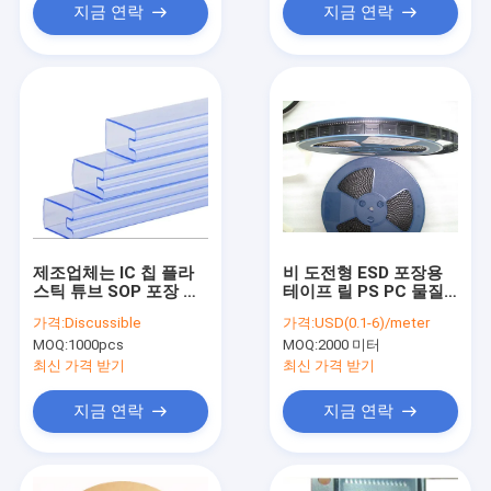
지금 연락
지금 연락
제조업체는 IC 칩 플라
비 도전형 ESD 포장용
스틱 튜브 SOP 포장 칩
테이프 릴 PS PC 물질
포장 튜브 SOP16 통합
ROHS는 찬성했습니다
가격:
Discussible
가격:
USD(0.1-6)/meter
회로 IC 포장
MOQ:
1000pcs
MOQ:
2000 미터
최신 가격 받기
최신 가격 받기
지금 연락
지금 연락